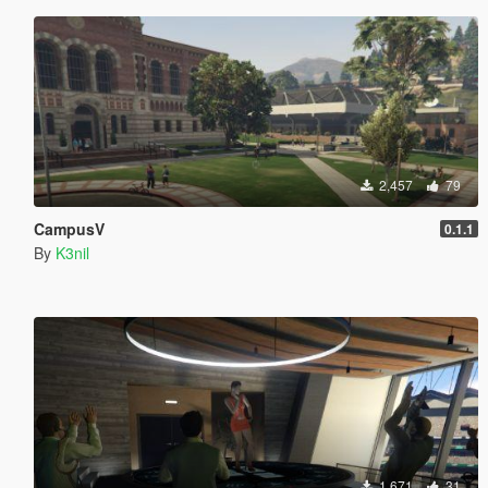
2,457
79
CampusV
0.1.1
By
K3nil
1,671
31