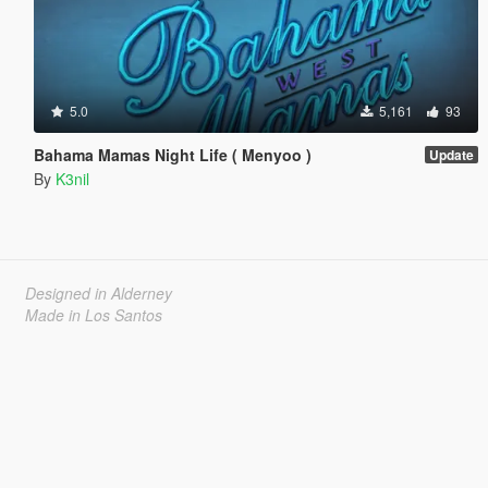
5.0
5,161
93
Bahama Mamas Night Life ( Menyoo )
Update
By
K3nil
Designed in Alderney
Made in Los Santos