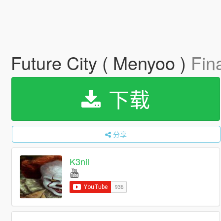
Future City ( Menyoo )
Fin
下载
分享
K3nil