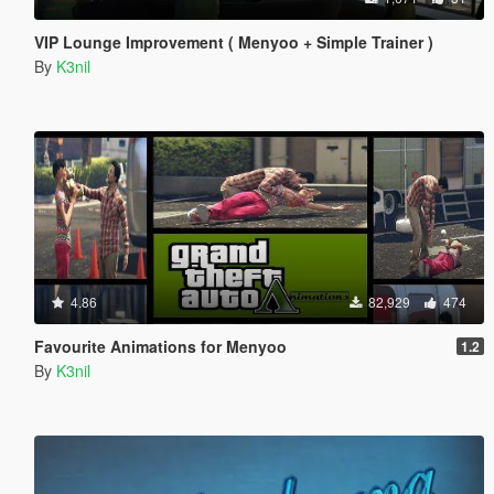
VIP Lounge Improvement ( Menyoo + Simple Trainer )
By
K3nil
4.86
82,929
474
Favourite Animations for Menyoo
1.2
By
K3nil