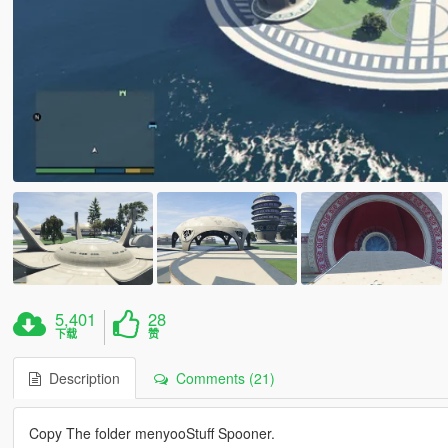
5,401
28
下载
赞
Description
Comments (21)
Copy The folder menyooStuff Spooner.