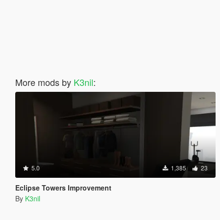
More mods by
K3nil
:
5.0
1,385
23
Eclipse Towers Improvement
By
K3nil