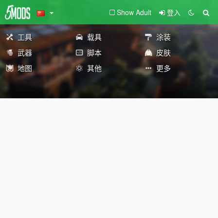
Show Adult
登入
工具
载具
涂装
武器
脚本
皮肤
地图
其他
更多