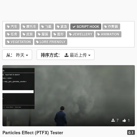
汽车
摩托车
飞艇
紧急
SCRIPT HOOK
作弊器
任务
皮肤
服装
图形
JEWELLERY
ANIMATION
VEGETATION
LORE FRIENDLY
从：
昨天
排序方式：
最近上传
7
1
Particles Effect (PTFX) Tester
0.1