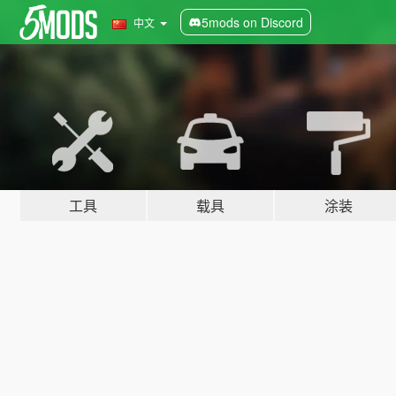
5mods on Discord
中文
工具
载具
涂装