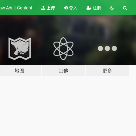
ow Adult
Content
上传
登入
注册
地图
其他
更多