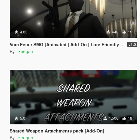
4.83
440
15
Vom Feuer SMG [Animated | Add-On | Lore Friendly | FiveM]
v1.0
By
_keegan_
5.0
1,506
18
Shared Weapon Attachments pack [Add-On]
By
_keegan_