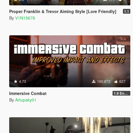
Proper Franklin & Trevor Aiming Style [Lore Friendly]
1.1
By
V1N15678
4.73
165,872
627
Immersive Combat
1.9 Enchanced
By
Artupaky01