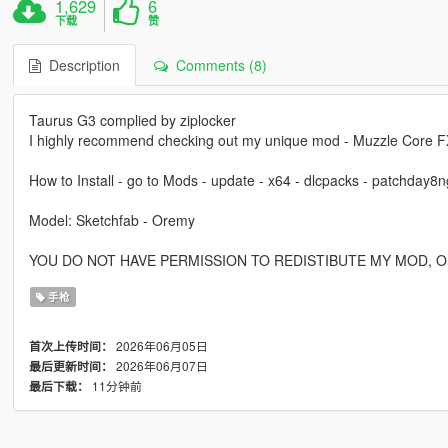
1,629
6
下载
赞
Description
Comments (8)
Taurus G3 complied by ziplocker
I highly recommend checking out my unique mod - Muzzle Core F
How to Install - go to Mods - update - x64 - dlcpacks - patchday8n
Model: Sketchfab - Oremy
YOU DO NOT HAVE PERMISSION TO REDISTIBUTE MY MOD, 
手枪
2026年06月05日
首次上传时间：
2026年06月07日
最后更新时间：
11分钟前
最后下载：