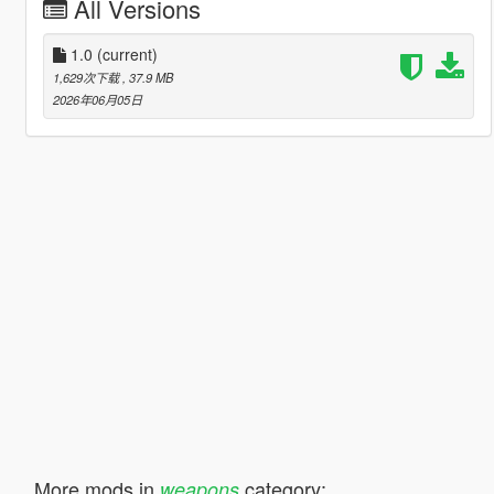
All Versions
1.0
(current)
1,629次下载
, 37.9 MB
2026年06月05日
More mods in
category:
weapons