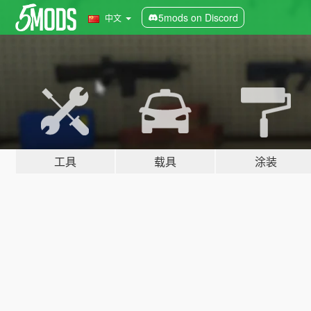
5mods on Discord
中文
工具
载具
涂装