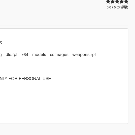
5.0 / 5 (3 评级)
X
g - dlc.rpf - x64 - models - cdimages - weapons.rpf
ONLY FOR PERSONAL USE