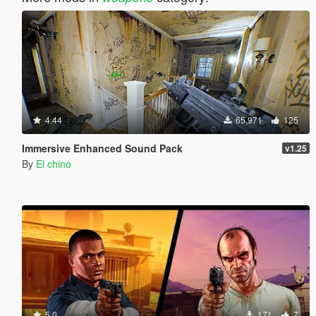
4.44
65,971
125
Immersive Enhanced Sound Pack
v1.25
By
El chino
5.0
171
7