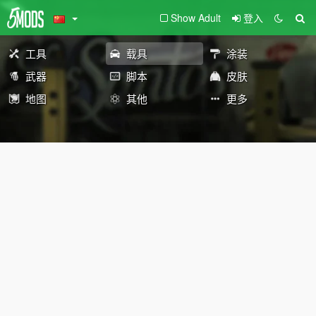
Show Adult
登入
工具
载具
涂装
武器
脚本
皮肤
地图
其他
更多