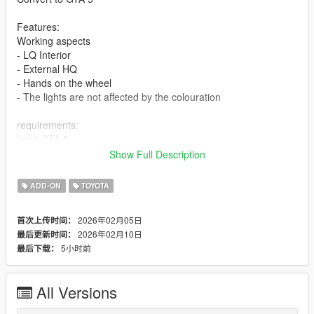
Features:
Working aspects
- LQ Interior
- External HQ
- Hands on the wheel
- The lights are not affected by the colouration
requirements:
Legit GTA 5
Show Full Description
Installation addon
ADD-ON
TOYOTA
1-Put the "g2020" folder into the dlcpacks with exactly folder
structure as Grand Theft Auto V/mods/update/x64/dlcpacks.
2026年02月05日
首次上传时间：
2026年02月10日
最后更新时间：
2-Edit dlclist.xml (Grand Theft Auto
5小时前
最后下载：
V/mods/update/update.rpf/common/data/dlclist.xml) and add a
line "dlcpacks:/g2020/". To spawn the car, you can use any
trainer or
All Versions
3-for example Menyoo SP