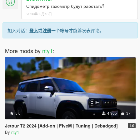
Спидометр тахометр будут работать?
2026年05月16日
加入对话！
登入
或
注册
一个帐号才能够发表评论。
More mods by
nty1
:
5.0
4,965
37
Jetour T2 2024 [Add-on | FiveM | Tuning | Debadged]
1.0
By
nty1