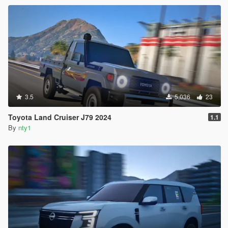
3.5
5,036
23
Toyota Land Cruiser J79 2024
1.1
By
nty1