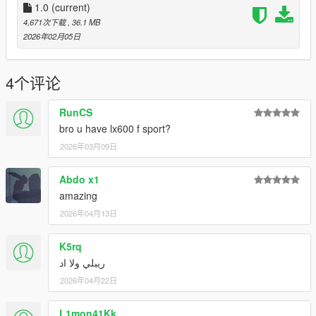
(https://github.com/MAFINS/MenyooSP/releases/download/v1.
1.0
(current)
8.1/MenyooSP.zip) by using the trainer and spawn the car with
4,671次下载
, 36.1 MB
name "g2020
2026年02月05日
4个评论
RunCS
bro u have lx600 f sport?
2026年03月09日
Abdo x1
amazing
2026年04月13日
K5rq
ريبلي ولا اد
2026年04月22日
L1mon41Kk