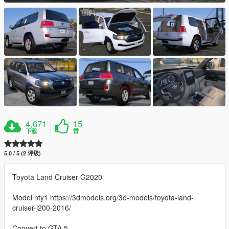
4,671
15
下载
赞
5.0 / 5 (2 评级)
Toyota Land Cruiser G2020
Model nty1 https://3dmodels.org/3d-models/toyota-land-
cruiser-j200-2016/
Convert to GTA 5