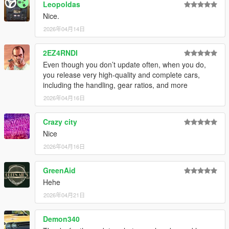
Leopoldas
Nice.
2026年04月14日
2EZ4RNDI
Even though you don’t update often, when you do,
you release very high-quality and complete cars,
including the handling, gear ratios, and more
2026年04月16日
Crazy city
Nice
2026年04月16日
GreenAid
Hehe
2026年04月21日
Demon340