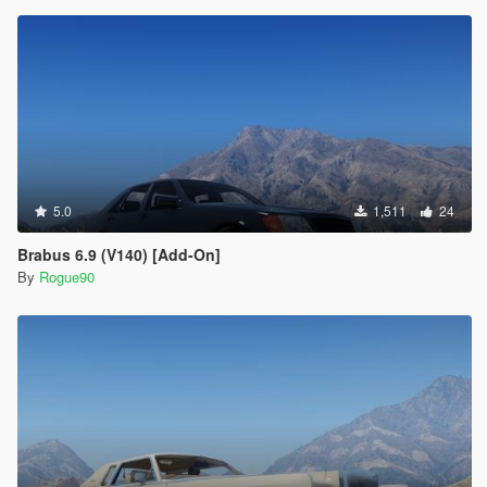
5.0
1,511
24
Brabus 6.9 (V140) [Add-On]
By
Rogue90