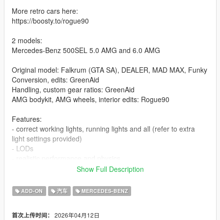
More retro cars here:
https://boosty.to/rogue90
2 models:
Mercedes-Benz 500SEL 5.0 AMG and 6.0 AMG
Original model: Falkrum (GTA SA), DEALER, MAD MAX, Funky
Conversion, edits: GreenAid
Handling, custom gear ratios: GreenAid
AMG bodykit, AMG wheels, interior edits: Rogue90
Features:
- correct working lights, running lights and all (refer to extra
light settings provided)
- LODs
- realistic performance and physics
- factory spawn colours, as close as I could get them (requires
Show Full Description
https://www.gta5-mods.com/misc/classic-car-colours-greenaid)
- extras
ADD-ON
汽车
MERCEDES-BENZ
- custom gear ratios (refer to extra folder)
- working wipers (VehFuncs required)
2026年04月12日
首次上传时间：