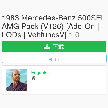
1983 Mercedes-Benz 500SEL
AMG Pack (V126) [Add-On |
LODs | VehfuncsV]
1.0
下载
分享
Rogue90