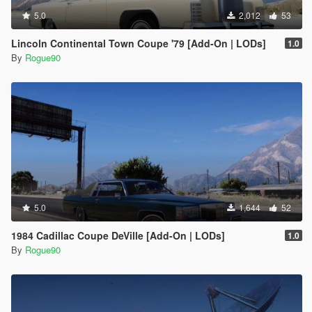
5.0
2,012
53
Lincoln Continental Town Coupe '79 [Add-On | LODs]
1.0
By
Rogue90
5.0
1,644
52
1984 Cadillac Coupe DeVille [Add-On | LODs]
1.0
By
Rogue90