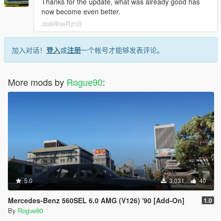
Thanks for the update, what was already good has
now become even better.
2026年04月21日
加入对话！
登入
或
注册
一个帐号才能够发表评论。
More mods by
Rogue90
:
5.0
3,031
40
Mercedes-Benz 560SEL 6.0 AMG (V126) '90 [Add-On]
1.0
By
Rogue90