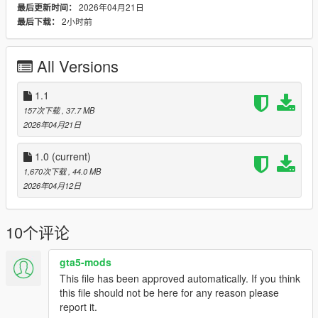
2026年04月21日
最后更新时间：
CHANGELOG:
2小时前
最后下载：
- 1.0: first release
- 1.1: fixed not working vehfuncs, new steeringwheel for 5.0,
rear lights less transparent
All Versions
1.1
157次下载
, 37.7 MB
2026年04月21日
1.0
(current)
1,670次下载
, 44.0 MB
2026年04月12日
10个评论
gta5-mods
This file has been approved automatically. If you think
this file should not be here for any reason please
report it.