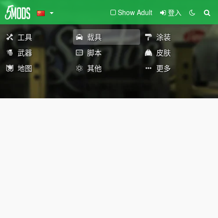
Show Adult
登入
工具
载具
涂装
武器
脚本
皮肤
地图
其他
更多