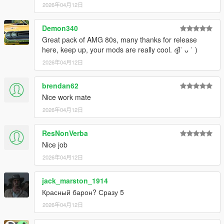
2026年04月12日
Demon340
Great pack of AMG 80s, many thanks for release
here, keep up, your mods are really cool. ദ്ദി˙ ᴗ ˙ )
2026年04月12日
brendan62
Nice work mate
2026年04月12日
ResNonVerba
Nice job
2026年04月12日
jack_marston_1914
Красный барон? Сразу 5
2026年04月12日