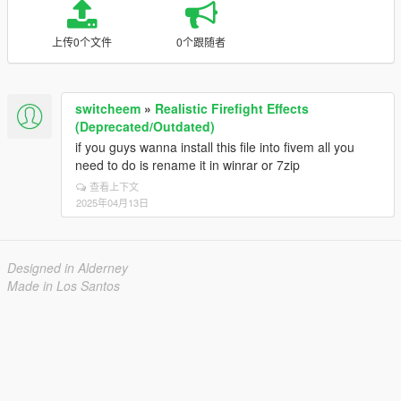
上传0个文件
0个跟随者
switcheem
»
Realistic Firefight Effects
(Deprecated/Outdated)
if you guys wanna install this file into fivem all you
need to do is rename it in winrar or 7zip
查看上下文
2025年04月13日
Designed in Alderney
Made in Los Santos