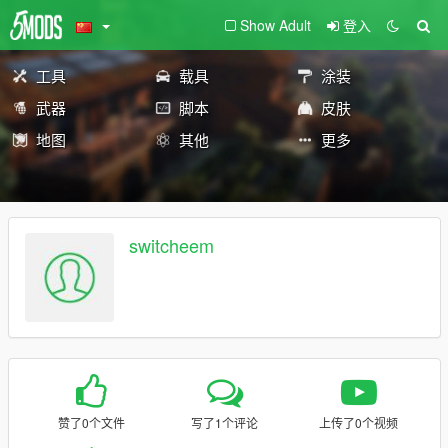
Show Adult
登入
工具
载具
涂装
武器
脚本
皮肤
地图
其他
更多
switcheem
赞了0个文件
写了1个评论
上传了0个视频