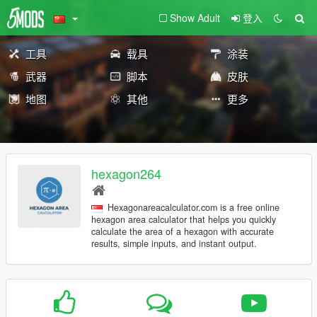
Show Adult
登入
工具
载具
涂装
武器
脚本
皮肤
地图
其他
更多
hexagon264
Hexagonareacalculator.com is a free online
hexagon area calculator that helps you quickly
calculate the area of a hexagon with accurate
results, simple inputs, and instant output.