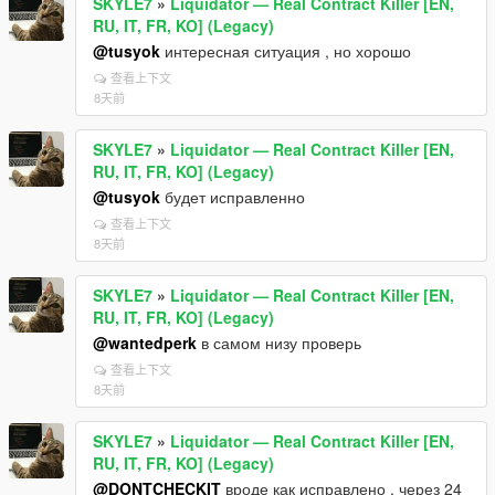
SKYLE7
»
Liquidator — Real Contract Killer [EN,
RU, IT, FR, KO] (Legacy)
@tusyok
интересная ситуация , но хорошо
查看上下文
8天前
SKYLE7
»
Liquidator — Real Contract Killer [EN,
RU, IT, FR, KO] (Legacy)
@tusyok
будет исправленно
查看上下文
8天前
SKYLE7
»
Liquidator — Real Contract Killer [EN,
RU, IT, FR, KO] (Legacy)
@wantedperk
в самом низу проверь
查看上下文
8天前
SKYLE7
»
Liquidator — Real Contract Killer [EN,
RU, IT, FR, KO] (Legacy)
@DONTCHECKIT
вроде как исправлено , через 24