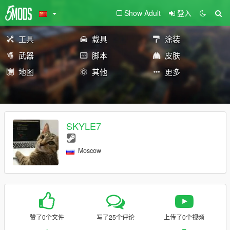
Show Adult
登入
工具
载具
涂装
武器
脚本
皮肤
地图
其他
更多
SKYLE7
Moscow
赞了0个文件
写了25个评论
上传了0个视频