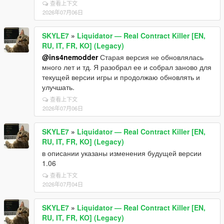
查看上下文
2026年07月06日
SKYLE7
»
Liquidator — Real Contract Killer [EN,
RU, IT, FR, KO] (Legacy)
@ins4nemodder
Старая версия не обновлялась
много лет и тд. Я разобрал ее и собрал заново для
текущей версии игры и продолжаю обновлять и
улучшать.
查看上下文
2026年07月06日
SKYLE7
»
Liquidator — Real Contract Killer [EN,
RU, IT, FR, KO] (Legacy)
в описании указаны изменения будущей версии
1.06
查看上下文
2026年07月04日
SKYLE7
»
Liquidator — Real Contract Killer [EN,
RU, IT, FR, KO] (Legacy)