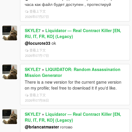
часа как файл будет доступен , протестируй
查看上下文
2026年07月27日
SKYLE7
»
Liquidator — Real Contract Killer [EN,
RU, IT, FR, KO] (Legacy)
@locurote33
ok
查看上下文
2026年07月17日
SKYLE7
»
LIQUIDATOR: Random Assassination
Mission Generator
There is a new version for the current game version
on my profile; feel free to download it if you'd like.
查看上下文
2026年07月06日
SKYLE7
»
Liquidator — Real Contract Killer [EN,
RU, IT, FR, KO] (Legacy)
@briancatmaster
готово