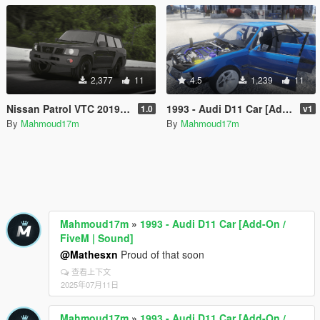
2,377
11
4.5
1,239
11
Nissan Patrol VTC 2019 [Add-On / FiveM]
1993 - Audi D11 Car [Add-On / FiveM | Sound]
1.0
v1
By
Mahmoud17m
By
Mahmoud17m
Mahmoud17m
»
1993 - Audi D11 Car [Add-On /
FiveM | Sound]
@Mathesxn
Proud of that soon
查看上下文
2025年07月11日
Mahmoud17m
»
1993 - Audi D11 Car [Add-On /