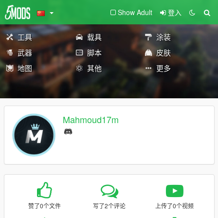
Show Adult
登入
工具
载具
涂装
武器
脚本
皮肤
地图
其他
更多
Mahmoud17m
赞了0个文件
写了2个评论
上传了0个视频