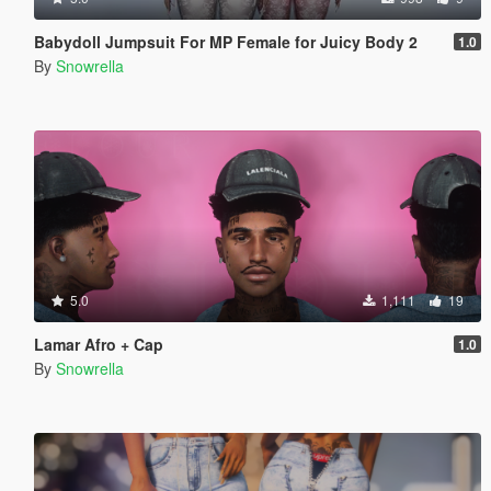
Babydoll Jumpsuit For MP Female for Juicy Body 2
1.0
By
Snowrella
5.0
1,111
19
Lamar Afro + Cap
1.0
By
Snowrella