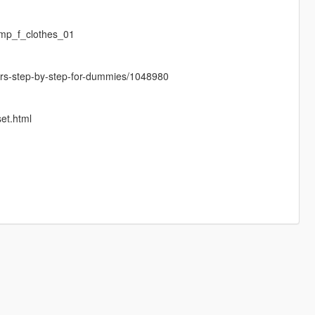
mp_f_clothes_01
cters-step-by-step-for-dummies/1048980
set.html