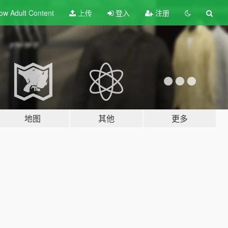
ow Adult
Content
上传
登入
注册
地图
其他
更多