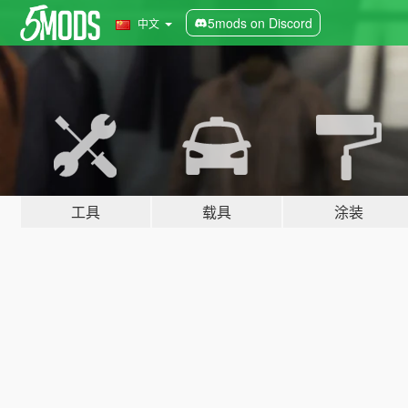
5mods on Discord
中文
工具
载具
涂装