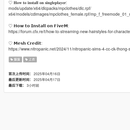
♡ 𝐇𝐨𝐰 𝐭𝐨 𝐢𝐧𝐬𝐭𝐚𝐥𝐥 𝐨𝐧 𝐬𝐢𝐧𝐠𝐥𝐞𝐩𝐥𝐚𝐲𝐞𝐫:
mods/update/x64/dlcpacks/mpclothes/dlc.rpf/
x64/models/cdimages/mpclothes_female.rpf/mp_f_freemode_01_
♡ 𝗛𝗼𝘄 𝘁𝗼 𝗜𝗻𝘀𝘁𝗮𝗹𝗹 𝗼𝗻 𝗙𝗶𝘃𝗲𝗠:
https://forum.cfx.re/t/how-to-streaming-new-hairstyles-for-chara
♡ 𝗠𝗲𝘀𝗵 𝗖𝗿𝗲𝗱𝗶𝘁:
https://www.nitropanic.net/2024/11/nitropanic-sims-4-cc-ck-thong-
服装
上衣
2025年04月16日
首次上传时间：
2025年04月17日
最后更新时间：
3小时前
最后下载：