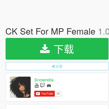
CK Set For MP Female
1.
下载
分享
Snowrella