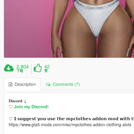
2,804
42
下载
赞
Description
Comments (7)
𝐃𝐢𝐬𝐜𝐨𝐫𝐝 ↓
♡
Join my Discord!
♡ 𝗜 𝘀𝘂𝗴𝗴𝗲𝘀𝘁 𝘆𝗼𝘂 𝘂𝘀𝗲 𝘁𝗵𝗲 𝗺𝗽𝗰𝗹𝗼𝘁𝗵𝗲𝘀 𝗮𝗱𝗱𝗼𝗻 𝗺𝗼𝗱 𝘄𝗶𝘁𝗵 𝘁
https://www.gta5-mods.com/misc/mpclothes-addon-clothing-slots