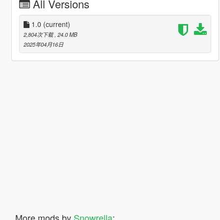
All Versions
1.0
(current)
2,804次下载
, 24.0 MB
2025年04月16日
More mods by
Snowrella
: