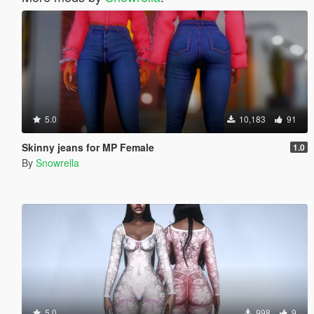
5.0
10,183
91
Skinny jeans for MP Female
1.0
By
Snowrella
5.0
998
9