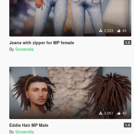
3,333
45
Jeans with zipper for MP female
1.0
By
Snowrella
3,051
40
Eddie Hair MP Male
1.0
By
Snowrella