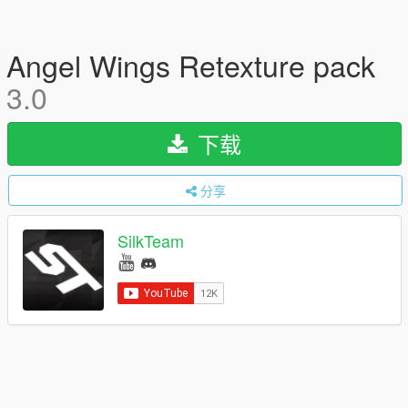
Angel Wings Retexture pack
3.0
下载
分享
SilkTeam