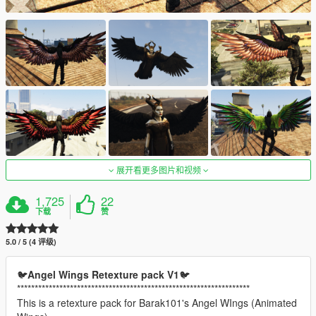
展开看更多图片和视频
1,725
22
下载
赞
5.0 / 5 (4 评级)
🐦
Angel Wings Retexture pack V1
🐦
******************************************************************
This is a retexture pack for Barak101's Angel WIngs (Animated