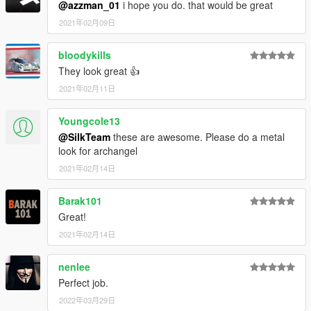
@azzman_01
i hope you do. that would be great
2021年02月09日
bloodykills
They look great 👍
2021年02月11日
Youngcole13
@SilkTeam
these are awesome. Please do a metal
look for archangel
2021年02月14日
Barak101
Great!
2021年02月14日
nenlee
Perfect job.
2022年03月29日