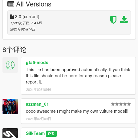
All Versions
mods.com/scripts/demon-angel-mod-animated-wings-beta
******************************************************************
Update 3.0:
3.0
(current)
* Steel gold retexture
1,500次下载
, 5.4 MB
* Steel red gold retexture
2021年02月14日
Update 2.0:
* Copper kunai retexture
8个评论
* Parrot retexture
******************************************************************
gta5-mods
Credits:
This file has been approved automatically. If you think
* Wing Model: Barak101
this file should not be here for any reason please
* Retexture: Silkteam
report it.
******************************************************************
2021年02月09日
Follow us to stay updated about the developments.
Please leave feedback/ideas in the comments. Thank you!
azzman_01
oooo awesome i might make my own vulture model!!
2021年02月09日
SilkTeam
作者