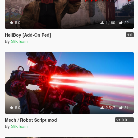
5.0
1,160
22
HellBoy [Add-On Ped]
1.0
By
SilkTeam
5.0
2,547
31
Mech / Robot Script mod
v1.0.0 Beta
By
SilkTeam