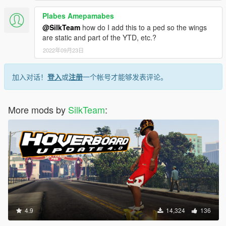
Plabes Amepamabes
@SilkTeam
how do I add this to a ped so the wings
are static and part of the YTD, etc.?
2022年09月23日
加入对话！
登入
或
注册
一个帐号才能够发表评论。
More mods by
SilkTeam
:
4.9
14,324
136