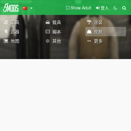
Show Adult
登入
工具
载具
涂装
武器
脚本
皮肤
地图
其他
更多