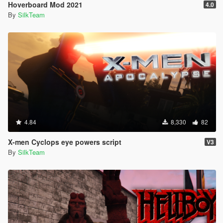
Hoverboard Mod 2021
4.0
By
SilkTeam
4.84
8,330
82
X-men Cyclops eye powers script
V3
By
SilkTeam