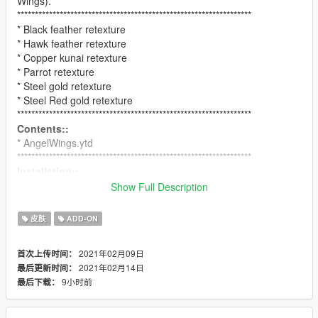
Wings).
******************************************************************
* Black feather retexture
* Hawk feather retexture
* Copper kunai retexture
* Parrot retexture
* Steel gold retexture
* Steel Red gold retexture
******************************************************************
Contents::
* AngelWings.ytd
******************************************************************
Installation::
(Make sure the baraks101's wings is already installed:
Show Full Description
https://www.gta5-mods.com/player/angel-wings-animated-
wings
皮肤
ADD-ON
* Replace the "AngelWings.ytd" file inside
mods/update/x64/dlcpacks/addonpeds/peds.rpf.
2021年02月09日
首次上传时间：
******************************************************************
2021年02月14日
最后更新时间：
Requirements:
9小时前
最后下载：
* Angel Wings Addon: https://www.gta5-
mods.com/player/angel-wings-animated-wings
* Animated wings script: https://www.gta5-