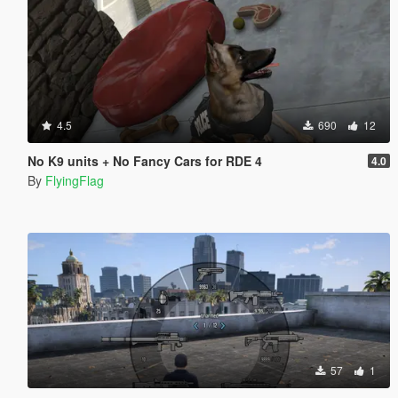
4.5
690
12
No K9 units + No Fancy Cars for RDE 4
4.0
By
FlyingFlag
57
1