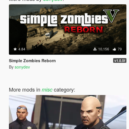
4.84
10,156
79
Simple Zombies Reborn
v1.0.5f
By
sonydev
More mods in
category:
misc