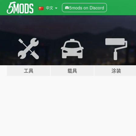
5mods on Discord
中文
工具
载具
涂装