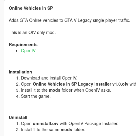
Online Vehicles in SP
Adds GTA Online vehicles to GTA V Legacy single player traffic.
This is an OIV only mod.
Requirements
OpenIV
Installation
Download and install OpenIV.
Open
Online Vehicles in SP Legacy Installer v1.0.oiv
wit
Install it to the
mods
folder when OpenIV asks.
Start the game.
Uninstall
Open
uninstall.oiv
with OpenIV Package Installer.
Install it to the same
mods
folder.