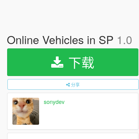
Online Vehicles in SP
1.0
下载
分享
sonydev