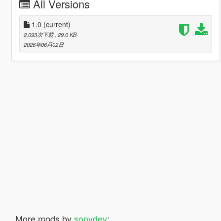
All Versions
1.0
(current)
2,093次下载
, 29.0 KB
2026年06月02日
More mods by
sonydev
: