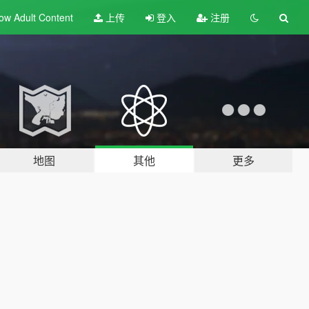
ow Adult
Content
上传
登入
注册
地图
其他
更多