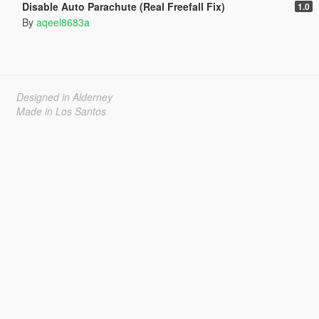
Disable Auto Parachute (Real Freefall Fix)
1.0
By
aqeel8683a
Designed in Alderney
Made in Los Santos