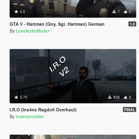
4.5
7
0
GTA V - Hartman (Gny. Sgt. Hartman) German
1.0
By
LoveAudioMods1
3.75
858
6
I.R.O (Ins4ne Ragdoll Overhaul)
FINAL
By
ins4nemodder